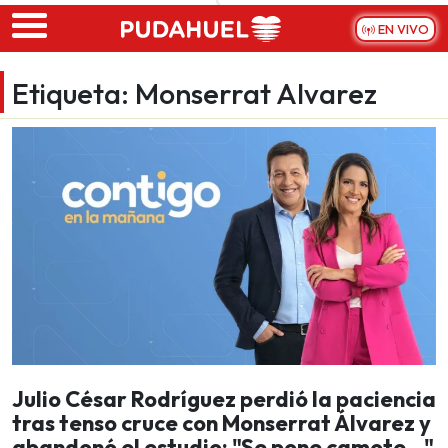
Skip to main content
EN VIVO
Etiqueta:
Monserrat Alvarez
Julio César Rodríguez perdió la paciencia
tras tenso cruce con Monserrat Álvarez y
abandonó el estudio: "Se pone camote..."