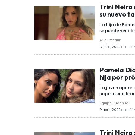
Trini Neira
su nuevo t
La hija de Pamel
se puede ver có
Ariel Pefaur
12 julio, 2022 a las 15:
Pamela Día
hija por pr
La joven aparec
jugarle una bro
Equipo Pudahuel
9 abril, 2022 a las 14:
Trini Neira