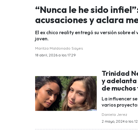
“Nunca le he sido infie
acusaciones y aclara me
El ex chico reality entregó su versión sobre e
joven.
Maritza Maldonado Sayes
18 abril, 2026 a las 17:29
Trinidad N
y adelanta
de muchos 
La influencer s
varios proyectos
Daniela Jerez
2 mayo, 2024 a las 12