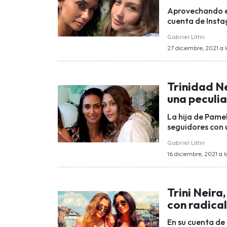
Aprovechando es
cuenta de Insta
Gabriel Littin
27 diciembre, 2021 a l
Trinidad N
una peculia
La hija de Pamel
seguidores con 
Gabriel Littin
16 diciembre, 2021 a l
Trini Neira
con radica
En su cuenta de