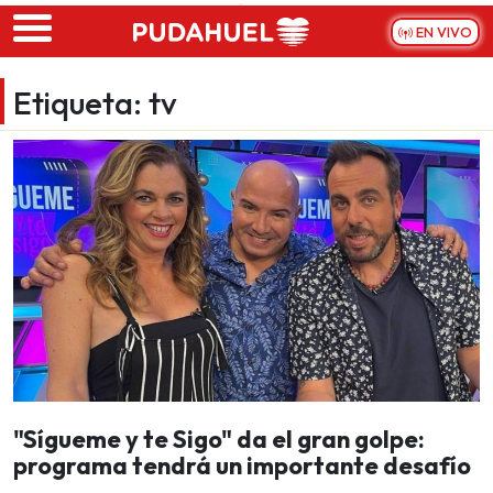
Skip to main content
EN VIVO
Etiqueta:
tv
"Sígueme y te Sigo" da el gran golpe:
programa tendrá un importante desafío