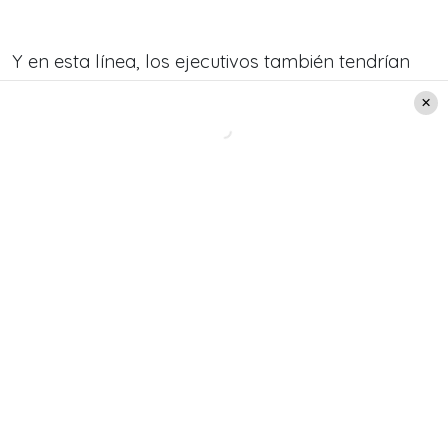
Y en esta línea, los ejecutivos también tendrían
una importante apuesta relacionada con
“Sígueme y te Sigo”.
Créditos: TV+
Lee también:
Terremoto en TV+: emblemático