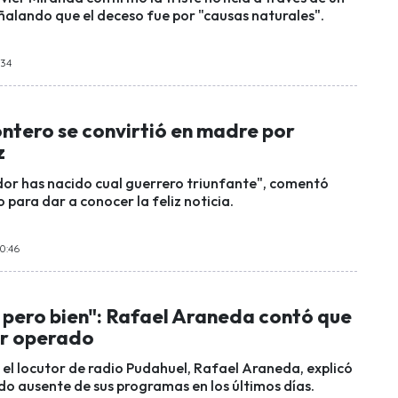
alando que el deceso fue por "causas naturales".
:34
ntero se convirtió en madre por
z
or has nacido cual guerrero triunfante", comentó
para dar a conocer la feliz noticia.
00:46
 pero bien": Rafael Araneda contó que
er operado
, el locutor de radio Pudahuel, Rafael Araneda, explicó
do ausente de sus programas en los últimos días.