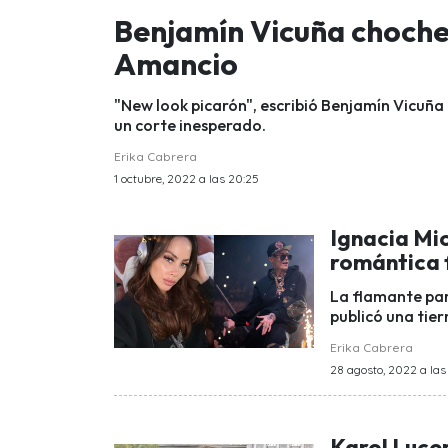
Benjamín Vicuña chocheó
Amancio
"New look picarón", escribió Benjamín Vicuña
un corte inesperado.
Erika Cabrera
1 octubre, 2022 a las 20:25
Ignacia Mi
romántica 
La flamante par
publicó una tier
Erika Cabrera
28 agosto, 2022 a las
Karol Lucer