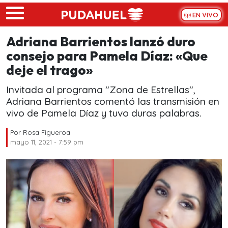
Skip to main content
EN VIVO
Adriana Barrientos lanzó duro
consejo para Pamela Díaz: «Que
deje el trago»
Invitada al programa "Zona de Estrellas",
Adriana Barrientos comentó las transmisión en
vivo de Pamela Díaz y tuvo duras palabras.
Por
Rosa Figueroa
mayo 11, 2021 - 7:59 pm