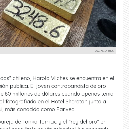
AGENCIA UNO
as” chileno, Harold Vilches se encuentra en el
pinión pública. El joven contrabandista de oro
e 80 millones de dólares cuando apenas tenía
l fotografiado en el Hotel Sheraton junto a
i, más conocido como Parived.
pareja de Tonka Tomicic y el “rey del oro” en