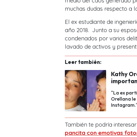
medio del caos generado po
muchas dudas respecto a la 
El ex estudiante de ingenierí
año 2018. Junto a su espos
condenados por varios delito
lavado de activos y present
Leer también:
Kathy Ore
importan 
"La ex part
Orellana le
Instagram.
También te podría interesar
pancita con emotivas foto