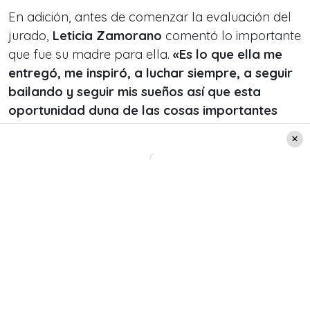
En adición, antes de comenzar la evaluación del
jurado,
Leticia Zamorano
comentó lo importante
que fue su madre para ella.
«
Es lo que ella me
entregó, me inspiró, a luchar siempre, a seguir
bailando y seguir mis sueños así que esta
oportunidad duna de las cosas importantes
que me motivó es a pararme, a seguir bailando
y luchado como ella me enseñó así que esto es
para ella
»
, finalizó.