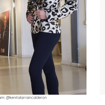
am: @kenitalarraincalderon