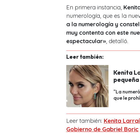
En primera instancia,
Kenit
numerología, que es la nuev
a la numerología y constel
muy contenta con este nue
espectacular»
, detalló.
Leer también:
Kenita La
pequeña 
"La numeró
que le proh
Leer también:
Kenita Larra
Gobierno de Gabriel Boric