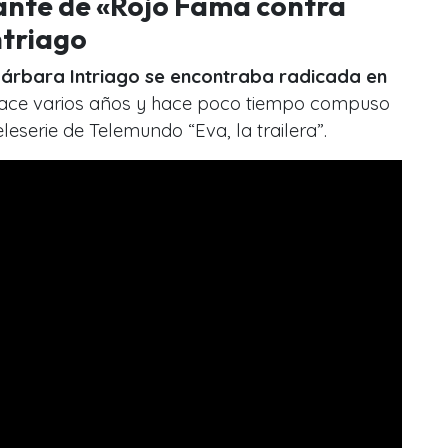
ante de «Rojo Fama contra
triago
árbara Intriago se encontraba radicada en
ace varios años y hace poco tiempo compuso
eleserie de Telemundo “Eva, la trailera”.