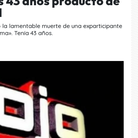
s 43 años producto de
l
 la lamentable muerte de una exparticipante
ma». Tenía 43 años.