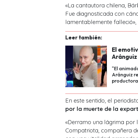
«La cantautora chilena, Bárb
Fue diagnosticada con cánce
lamentablemente falleció», i
Leer también:
El emotiv
Aránguiz
"El animado
Aránguiz r
productora
En este sentido, el periodis
por la muerte de la expar
«Derramo una lágrima por l
Compatriota, compañera de