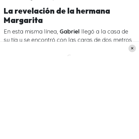
La revelación de la hermana
Margarita
En esta misma línea,
Gabriel
llegó a la casa de
su tía y se encontró con las caras de dos metros
que tenía la monja, su padre y Nancy, la mamá
adoptiva de
Lucas
., es por eso que decidió
preguntar qué pasaba.