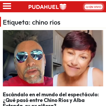
Skip to main content
EN VIVO
Etiqueta:
chino rios
Escándalo en el mundo del espectáculo:
¿Qué pasó entre Chino Ríos y Alba
Estrada, su ex niñera?