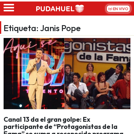
Skip to main content
EN VIVO
Etiqueta:
Janis Pope
Canal 13 da el gran golpe: Ex
participante de “Protagonistas de la
Fama” se suma a reconocido programa