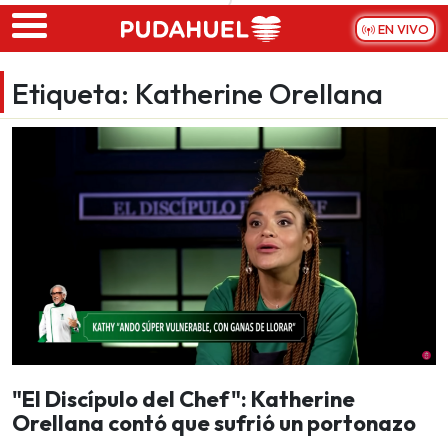
Skip to main content
EN VIVO
Etiqueta:
Katherine Orellana
"El Discípulo del Chef": Katherine
Orellana contó que sufrió un portonazo