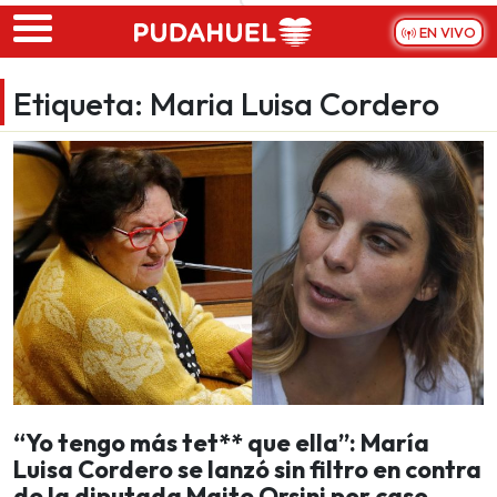
Skip to main content
EN VIVO
Etiqueta:
Maria Luisa Cordero
“Yo tengo más tet** que ella”: María
Luisa Cordero se lanzó sin filtro en contra
de la diputada Maite Orsini por caso