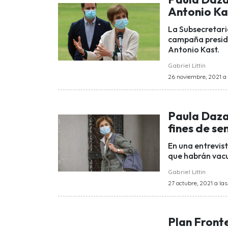
Antonio Kas
La Subsecretari
campaña preside
Antonio Kast.
Gabriel Littin
26 noviembre, 2021 a l
Paula Daza
fines de s
En una entrevis
que habrán vacu
Gabriel Littin
27 octubre, 2021 a las
Plan Front