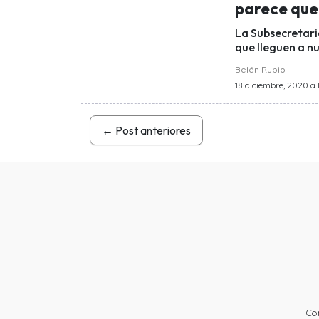
parece que
La Subsecretari
que lleguen a n
Belén Rubio
18 diciembre, 2020 a 
←
Post anteriores
Co