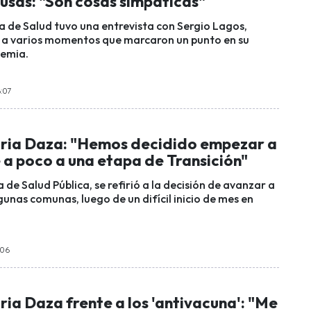
lusas: "Son cosas simpáticas"
a de Salud tuvo una entrevista con Sergio Lagos,
ó a varios momentos que marcaron un punto en su
demia.
:07
ria Daza: "Hemos decidido empezar a
 a poco a una etapa de Transición"
 de Salud Pública, se refirió a la decisión de avanzar a
gunas comunas, luego de un difícil inicio de mes en
:06
ia Daza frente a los 'antivacuna': "Me