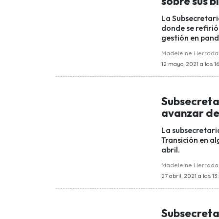
sobre sus b
La Subsecretari
donde se refiri
gestión en pan
Madeleine Herrada
12 mayo, 2021 a las 16
Subsecreta
avanzar de
La subsecretaria
Transición en al
abril.
Madeleine Herrada
27 abril, 2021 a las 13
Subsecretar