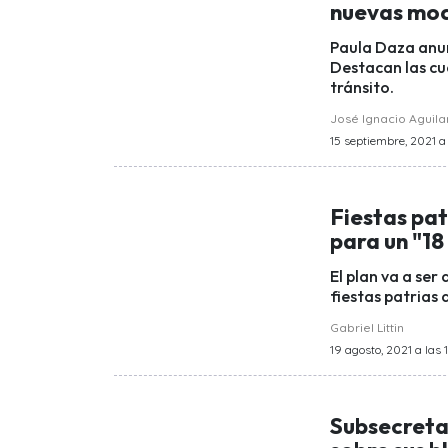
nuevas mod
Paula Daza anun
Destacan las cua
tránsito.
José Ignacio Aguila
15 septiembre, 2021 a 
Fiestas pat
para un "18
El plan va a ser
fiestas patrias 
Gabriel Littin
19 agosto, 2021 a las 
Subsecreta