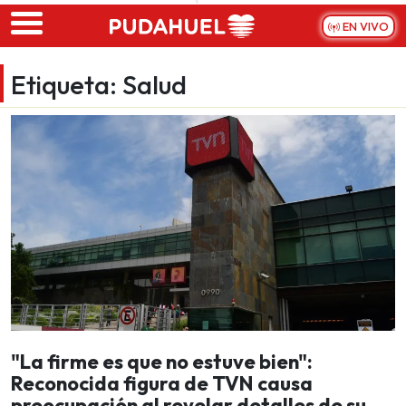
Skip to main content
EN VIVO
Etiqueta:
Salud
"La firme es que no estuve bien":
Reconocida figura de TVN causa
preocupación al revelar detalles de su