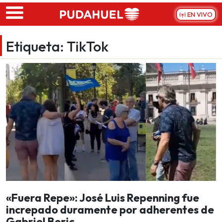
Skip to main content
EN VIVO
Etiqueta:
TikTok
«Fuera Repe»: José Luis Repenning fue
increpado duramente por adherentes de
Gabriel Boric