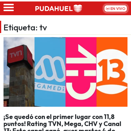
Skip to main content
EN VIVO
Etiqueta:
tv
¡Se quedó con el primer lugar con 11,8
puntos! Rating TVN, Mega, CHV y Canal
13: Este canal ganó, ayer martes 4 de