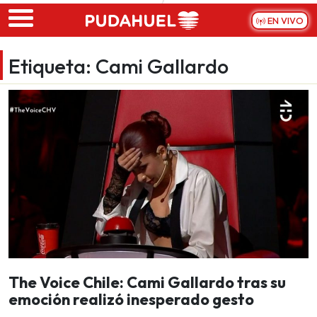
Skip to main content
EN VIVO
Etiqueta:
Cami Gallardo
The Voice Chile: Cami Gallardo tras su
emoción realizó inesperado gesto