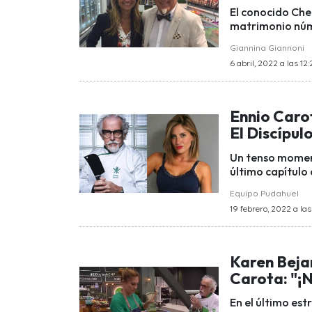
El conocido Chef
matrimonio núme
Giannina Giannoni
6 abril, 2022 a las 12:
Ennio Caro
El Discípul
Un tenso moment
último capítulo 
Equipo Pudahuel
19 febrero, 2022 a las
Karen Bejar
Carota: "¡N
En el último est