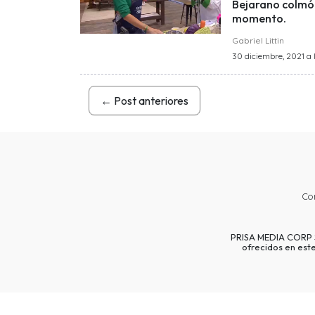
Bejarano colmó 
momento.
Gabriel Littin
30 diciembre, 2021 a l
←
Post anteriores
Co
PRISA MEDIA CORP SP
ofrecidos en est