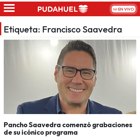
Skip to main content
EN VIVO
Etiqueta:
Francisco Saavedra
Pancho Saavedra comenzó grabaciones
de su icónico programa