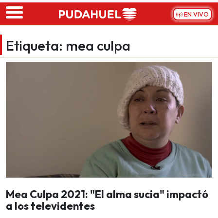
Skip to main content
EN VIVO
Etiqueta:
mea culpa
Mea Culpa 2021: "El alma sucia" impactó
a los televidentes