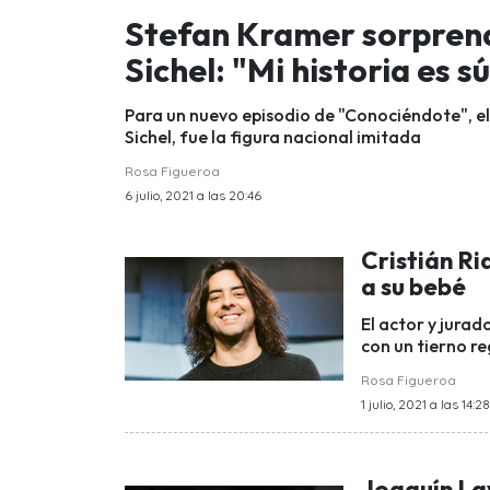
Stefan Kramer sorprend
Sichel: "Mi historia es 
Para un nuevo episodio de "Conociéndote", el
Sichel, fue la figura nacional imitada
Rosa Figueroa
6 julio, 2021 a las 20:46
Cristián Ri
a su bebé
El actor y jurad
con un tierno re
Rosa Figueroa
1 julio, 2021 a las 14:28
Joaquín Lav