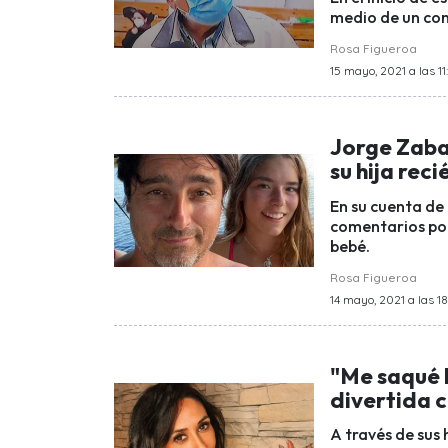
medio de un con
Rosa Figueroa
15 mayo, 2021 a las 11
Jorge Zabal
su hija reci
En su cuenta de
comentarios por
bebé.
Rosa Figueroa
14 mayo, 2021 a las 18
"Me saqué l
divertida c
A través de sus