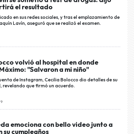
tirá el resultado
icado en sus redes sociales, y tras el emplazamiento de
aquín Lavín, aseguró que se realizó el examen.
occo volvió al hospital en donde
Máximo: "Salvaron a mi niño"
uenta de Instagram, Cecilia Bolocco dio detalles de su
al, revelando que firmó un acuerdo.
59
da emociona con bello video junto a
n su cumpleaños