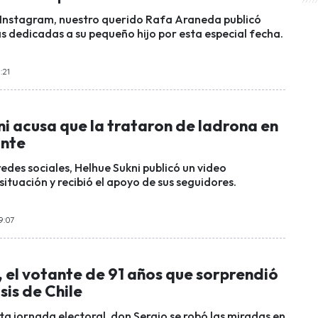
 Instagram, nuestro querido Rafa Araneda publicó
s dedicadas a su pequeño hijo por esta especial fecha.
:21
i acusa que la trataron de ladrona en
ante
redes sociales, Helhue Sukni publicó un video
ituación y recibió el apoyo de sus seguidores.
9:07
 el votante de 91 años que sorprendió
sis de Chile
esta jornada electoral, don Sergio se robó las miradas en