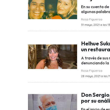
En su cuenta de
algunas palabra
Rosa Figueroa
31 mayo, 2021 a las 13
Helhue Sukn
un restaur
A través de sus 
denunciando la s
Rosa Figueroa
28 mayo, 2021 a las 1
Don Sergio,
por su análi
En el inicio de 