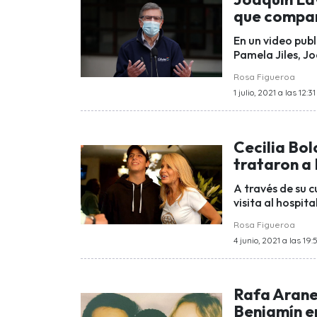
que compar
En un video publ
Pamela Jiles, Jo
Rosa Figueroa
1 julio, 2021 a las 12:31
Cecilia Bol
trataron a 
A través de su c
visita al hospit
Rosa Figueroa
4 junio, 2021 a las 19:
Rafa Arane
Benjamín e