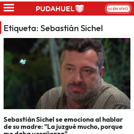
Skip to main content
EN VIVO
Etiqueta:
Sebastián Sichel
Sebastián Sichel se emociona al hablar
de su madre: "La juzgué mucho, porque
me daba vergüenza"